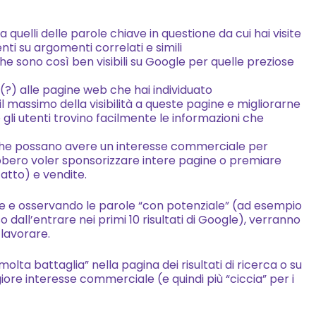
In questo caso, potrebbe
essere raccolte su di te 
a quelli delle parole chiave in questione da cui hai visite
in maniera anonima) anc
i su argomenti correlati e simili
e sono così ben visibili su Google per quelle preziose
alcune caratteristiche
demografiche (es: età, se
(?) alle pagine web che hai individuato
Puoi controllare questa
 il massimo della visibilità a queste pagine e migliorarne
funzionalità nelle impostaz
é gli utenti trovino facilmente le informazioni che
pubblicitarie del tuo Goog
i che possano avere un interesse commerciale per
Account:
bbero voler sponsorizzare intere pagine o premiare
https://adssettings.googl
tatto) e vendite.
L'attivazione di questi Coo
infine, consente di includer
re e osservando le parole “con potenziale” (ad esempio
sso dall’entrare nei primi 10 risultati di Google), verranno
all'interno di gruppi di ute
 lavorare.
attività di remarketing, e at
tracciamento delle conver
molta battaglia” nella pagina dei risultati di ricerca o su
della piattaforma LinkedIn
re interesse commerciale (e quindi più “ciccia” per i
eroghiamo campagne
pubblicitarie. Per ogni