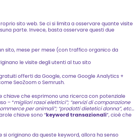
funzionalità
scompariranno
dal sito web.
roprio sito web. Se ci si limita a osservare quante visite
essuna parte. Invece, basta osservare questi due
Marketing
un sito, mese per mese (con traffico organico da
Condividendo i tuoi interess
tuo comportamento men
inano le visite degli utenti al tuo sito
visiti il nostro sito, aumenti
possibilità di vedere cont
gratuiti offerti da Google, come Google Analytics +
 come SeoZoom o Semrush.
offerte personalizzati. Att
questi Cookie, consenti all'
ole chiave che esprimono una ricerca con potenziale
della tecnologia Google S
so – “
migliori rasoi elettrici”; “servizi di comparazione
che ti identifica (in manie
-commerce per animali”; “prodotti dietetici donna”, etc…
anonima) sui dispositivi d
arole chiave sono “
keyword transazionali
”, cioè che
il tuo Google Account, se 
questo hai attivato la
he si originano da queste keyword, allora ha senso
“Personalizzazione degli a