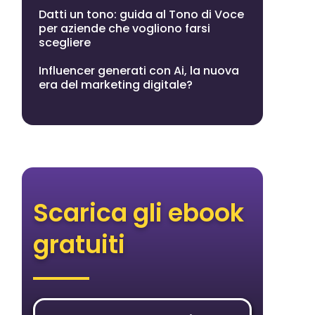
Datti un tono: guida al Tono di Voce
per aziende che vogliono farsi
scegliere
Influencer generati con Ai, la nuova
era del marketing digitale?
i e il
tre
 la
enuti e
ivando
utilizzo
Scarica gli ebook
ignals
gratuiti
ra
ove usi
su
nnunci”.