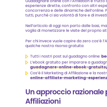
Guadagnare online con l’Affiliation è frutto 
esperienze dirette, confronto con altri espert
concorrenza e delle dinamiche dell’online. 
tutti, purché ci sia volontà di fare e di investi
Nell’articolo di oggi non parto dalle basi, 
voglia di monetizzare le visite del proprio sit
Per chi invece vuole capire da zero cos’è l’
qualche nostra risorsa gratuita:
Tutti i nostri post sul guadagno online:
be
L’ebook gratuito per imparare a guadagn
guadagnare-online-ebook-gratuito
Cos’è il Marketing di Affiliazione e la nos
online-affiliate-marketing-esperien
Un approccio razionale
Affiliazioni