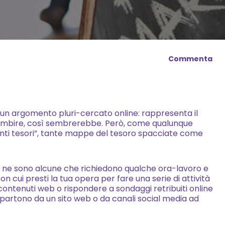
Necessari
Questi cookie
Commenta
non sono
facoltativi.
Sono
necessari per il
un argomento pluri-cercato online: rappresenta il
funzionamento
uò ambire, così sembrerebbe. Però, come qualunque
del sito web.
 “finti tesori”, tante mappe del tesoro spacciate come
Statistici
e ne sono alcune che richiedono qualche ora-lavoro e
on cui presti la tua opera per fare una serie di attività
Per consentirci
contenuti web o rispondere a sondaggi retribuiti online
di migliorare la
partono da un sito web o da canali social media ad
funzionalità e
la struttura del