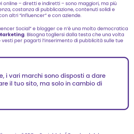
i online – diretti e indiretti – sono maggiori, ma più
sito Web, in
za, costanza di pubblicazione, contenuti solidi e
base a come
con altri “influencer” e con aziende.
esso venga
utilizzato. I
nfluencer Social” e blogger ce n’è una molto democratica
Cookie
 Marketing
. Bisogna togliersi dalla testa che una volta
 vesti per pagarti l’inserimento di pubblicità sulle tue
statistici sono
.
considerati
necessari e
pertanto già
abilitati (non
ce, i vari marchi sono disposti a dare
raccolgono
are il tuo sito, ma solo in cambio di
informazioni
personali). Il
periodo di
conservazione
dei dati
statistici è di
14 mesi. E'