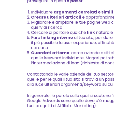
proseguire in questi
5 passi
:
Individuare
argomenti correlati e simili
Creare ulteriori articoli
e approfondiment
Migliorare e ampliare le tue pagine web ch
query di ricerca
Cercare di portare qualche
link
naturale 
Fare
linking interno
al tuo sito, per dare
il più possibile la user experience, affinch
cercano
Guardati attorno
: cerca aziende e sit
quelle keyword individuate. Magari potre
l’intermediazione di lead (richieste di con
Contattando le varie aziende del tuo setto
quelle per le quali il tuo sito si trovi a un pa
alla luce ulteriori argomenti/keyword su cui
In generale, le parole sulle quali si scatena “
Google Adwords sono quelle dove c’è maggio
tuoi progetti di Affiliate Marketing).