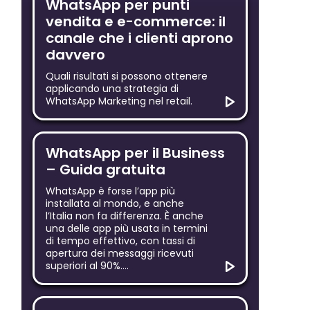
WhatsApp per punti
ro
vendita e e-commerce: il
(sempre
canale che i clienti aprono
he
davvero
Quali risultati si possono ottenere
sso).
applicando una strategia di
WhatsApp Marketing nel retail.
ioni
le
WhatsApp per il Business
e.com/.
– Guida gratuita
kie,
WhatsApp è forse l’app più
ti
installata al mondo, e anche
l’Italia non fa differenza. È anche
nti per
una delle app più usata in termini
tiva il
di tempo effettivo, con tassi di
sioni
apertura dei messaggi ricevuti
superiori al 90%….
, dove