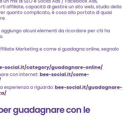
di un mix di SEO e Social Ads / Facebook Ads,
comunque
i affiliate, capacità di gestire un sito web, studio della
possibile
Per quanto complicato, è cosa alla portata di quasi
re.
richiederne la
cancellazione
ma aggiungo alcuni elementi da ricordare per chi ha
scrivendo a:
o.
info@bee-
social.it.
Affiliate Marketing e come si guadagna online, segnalo
e-social.it/category/guadagnare-online/
Esperenziali
are con internet:
bee-social.it/come-
Affinché il
/
nostro sito
tra esperienza a riguardo:
bee-social.it/guadagnare-
Web funzioni al
za/
meglio
durante la tua
 per guadagnare con le
visita. Se rifiuti
questi cookie,
alcune