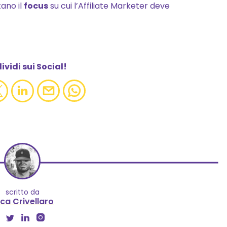
ano il
focus
su cui l’Affiliate Marketer deve
chiarimento, scrivici a in
social.it.
vidi sui Social!
scritto da
ca Crivellaro